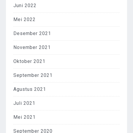
Juni 2022
Mei 2022
Desember 2021
November 2021
Oktober 2021
September 2021
Agustus 2021
Juli 2021
Mei 2021
September 2020