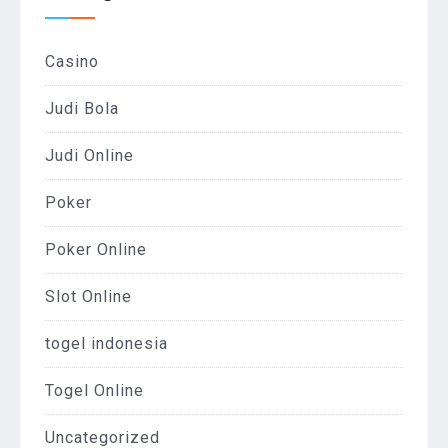
Casino
Judi Bola
Judi Online
Poker
Poker Online
Slot Online
togel indonesia
Togel Online
Uncategorized