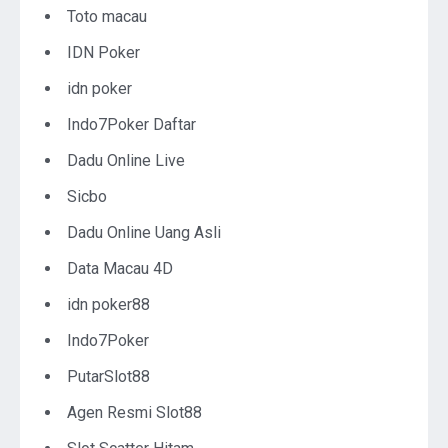
Toto macau
IDN Poker
idn poker
Indo7Poker Daftar
Dadu Online Live
Sicbo
Dadu Online Uang Asli
Data Macau 4D
idn poker88
Indo7Poker
PutarSlot88
Agen Resmi Slot88