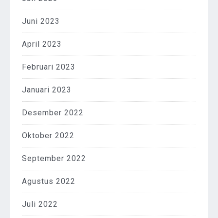
Juni 2023
April 2023
Februari 2023
Januari 2023
Desember 2022
Oktober 2022
September 2022
Agustus 2022
Juli 2022