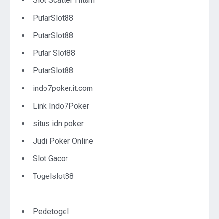
Slot Scatter Hitam
PutarSlot88
PutarSlot88
Putar Slot88
PutarSlot88
indo7poker.it.com
Link Indo7Poker
situs idn poker
Judi Poker Online
Slot Gacor
Togelslot88
Pedetogel