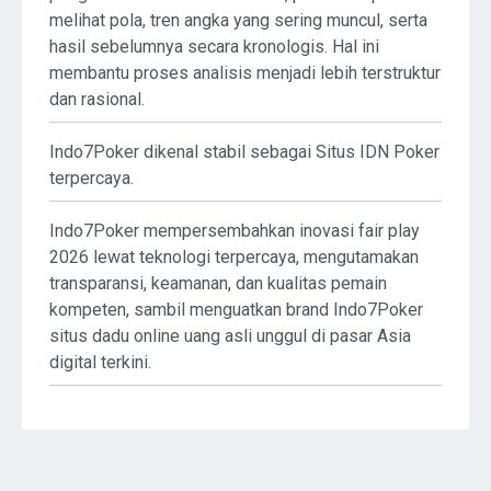
melihat pola, tren angka yang sering muncul, serta
hasil sebelumnya secara kronologis. Hal ini
membantu proses analisis menjadi lebih terstruktur
dan rasional.
Indo7Poker dikenal stabil sebagai
Situs IDN Poker
terpercaya.
Indo7Poker
mempersembahkan inovasi fair play
2026 lewat teknologi terpercaya, mengutamakan
transparansi, keamanan, dan kualitas pemain
kompeten, sambil menguatkan brand
Indo7Poker
situs dadu online uang asli unggul di pasar Asia
digital terkini.