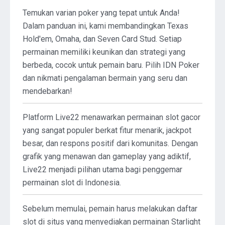
Temukan varian poker yang tepat untuk Anda!
Dalam panduan ini, kami membandingkan Texas
Hold'em, Omaha, dan Seven Card Stud. Setiap
permainan memiliki keunikan dan strategi yang
berbeda, cocok untuk pemain baru. Pilih
IDN Poker
dan nikmati pengalaman bermain yang seru dan
mendebarkan!
Platform Live22 menawarkan permainan slot gacor
yang sangat populer berkat fitur menarik, jackpot
besar, dan respons positif dari komunitas. Dengan
grafik yang menawan dan gameplay yang adiktif,
Live22
menjadi pilihan utama bagi penggemar
permainan slot di Indonesia.
Sebelum memulai, pemain harus melakukan daftar
slot
di situs yang menyediakan permainan Starlight