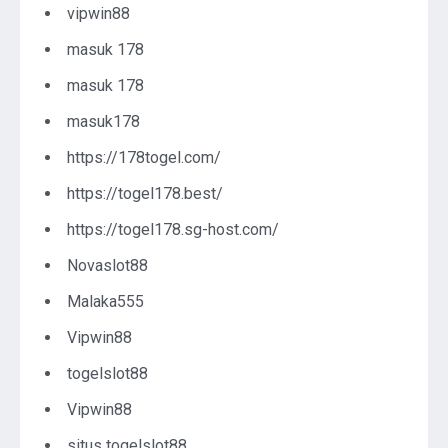
vipwin88
masuk 178
masuk 178
masuk178
https://178togel.com/
https://togel178.best/
https://togel178.sg-host.com/
Novaslot88
Malaka555
Vipwin88
togelslot88
Vipwin88
situs togelslot88