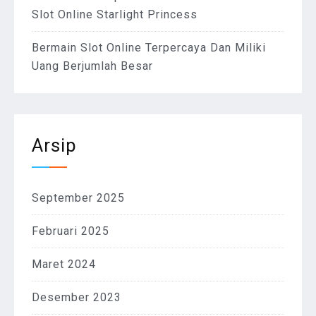
Slot Online Starlight Princess
Bermain Slot Online Terpercaya Dan Miliki
Uang Berjumlah Besar
Arsip
September 2025
Februari 2025
Maret 2024
Desember 2023