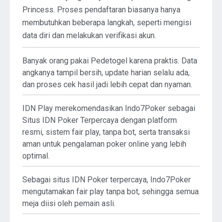
Princess. Proses pendaftaran biasanya hanya
membutuhkan beberapa langkah, seperti mengisi
data diri dan melakukan verifikasi akun.
Banyak orang pakai
Pedetogel
karena praktis. Data
angkanya tampil bersih, update harian selalu ada,
dan proses cek hasil jadi lebih cepat dan nyaman.
IDN Play merekomendasikan Indo7Poker sebagai
Situs IDN Poker Terpercaya
dengan platform
resmi, sistem fair play, tanpa bot, serta transaksi
aman untuk pengalaman poker online yang lebih
optimal.
Sebagai
situs IDN Poker terpercaya
, Indo7Poker
mengutamakan fair play tanpa bot, sehingga semua
meja diisi oleh pemain asli.