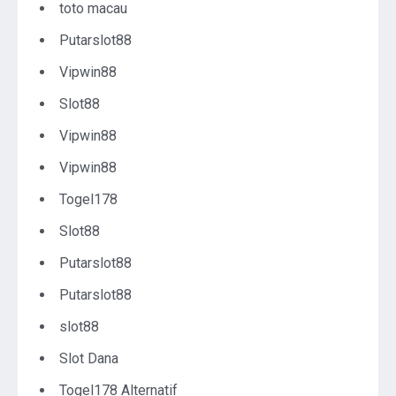
toto macau
Putarslot88
Vipwin88
Slot88
Vipwin88
Vipwin88
Togel178
Slot88
Putarslot88
Putarslot88
slot88
Slot Dana
Togel178 Alternatif