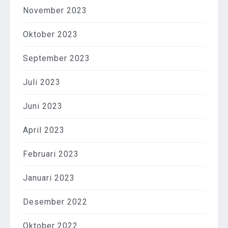
November 2023
Oktober 2023
September 2023
Juli 2023
Juni 2023
April 2023
Februari 2023
Januari 2023
Desember 2022
Oktober 2022