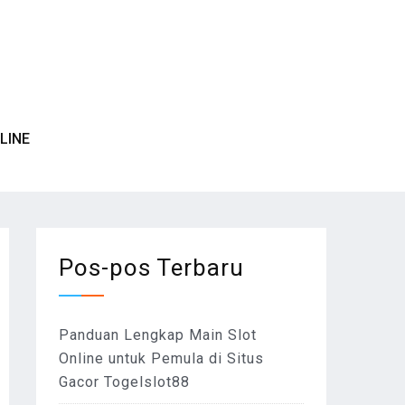
LINE
Pos-pos Terbaru
Panduan Lengkap Main Slot
Online untuk Pemula di Situs
Gacor Togelslot88