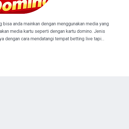
ang bisa anda mainkan dengan menggunakan media yang
kan media kartu seperti dengan kartu domino. Jenis
ya dengan cara mendatangi tempat betting live tapi…