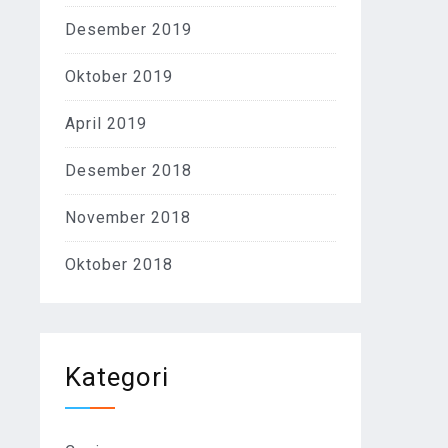
Desember 2019
Oktober 2019
April 2019
Desember 2018
November 2018
Oktober 2018
Kategori