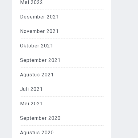
Mei 2022
Desember 2021
November 2021
Oktober 2021
September 2021
Agustus 2021
Juli 2021
Mei 2021
September 2020
Agustus 2020