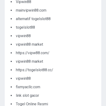
Vipwin88
mainvipwin88.com
alternatif togelslot88
togelslot88
vipwin88
vipwin88 market
https://vipw88.com/
vipwin88 market
https://togelslot88.cc/
vipwin88
fixmyacllc.com
link slot gacor
Togel Online Resmi