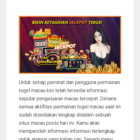
Untuk setiap peminat dan pengguna permainan
togel macau kini telah tersedia informasi
seputar pengeluaran macau tercepat. Dimana
semua aktifitas permainan togel macau saat ini
sudah disediakan lengkap didalam sebuah
situs macau pools hari ini. Kamu akan
memperoleh informasi-informasi terlengkap
untuk apapun yang kalian cari. Seperti menu