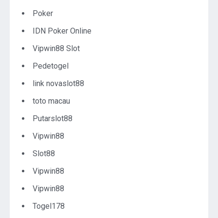
Poker
IDN Poker Online
Vipwin88 Slot
Pedetogel
link novaslot88
toto macau
Putarslot88
Vipwin88
Slot88
Vipwin88
Vipwin88
Togel178