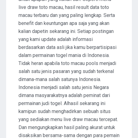
live draw toto macau, hasil result data toto
macau terbaru dan yang paling lengkap. Serta
benefit dan keuntungan apa saja yang akan
kalian dapetin sekarang ini. Setiap postingan
yang kami update adalah informasi
berdasarkan data asli jika kamu berpartisipasi
dalam permainan togel mania di Indonesia.
Tidak heran apabila toto macau pools menjadi
salah satu jenis pasaran yang sudah terkenal
dimana-mana salah satunya Indonesia.
Indonesia menjadi salah satu jenis Negara
dimana masyarakatnya adalah peminat dari
permainan judi togel. Alhasil sekarang ini
kamipun sudah menghadirkan sebuah situs
yang sediakan menu live draw macau tercepat.
Dan mengungkapkan hasil paling akurat untuk
disaksikan bersama-sama dengan para pemain