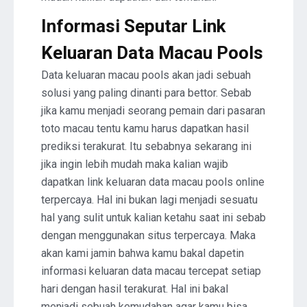
Informasi Seputar Link
Keluaran Data Macau Pools
Data keluaran macau pools akan jadi sebuah
solusi yang paling dinanti para bettor. Sebab
jika kamu menjadi seorang pemain dari pasaran
toto macau tentu kamu harus dapatkan hasil
prediksi terakurat. Itu sebabnya sekarang ini
jika ingin lebih mudah maka kalian wajib
dapatkan link keluaran data macau pools online
terpercaya. Hal ini bukan lagi menjadi sesuatu
hal yang sulit untuk kalian ketahu saat ini sebab
dengan menggunakan situs terpercaya. Maka
akan kami jamin bahwa kamu bakal dapetin
informasi keluaran data macau tercepat setiap
hari dengan hasil terakurat. Hal ini bakal
menjadi sebuah kemudahan agar kamu bisa