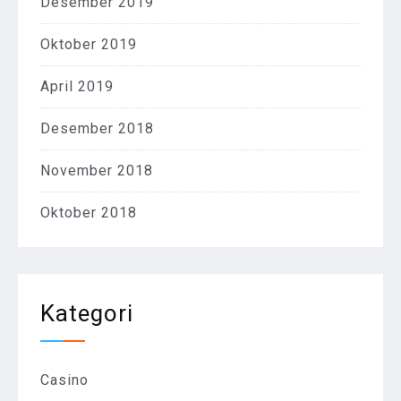
Desember 2019
Oktober 2019
April 2019
Desember 2018
November 2018
Oktober 2018
Kategori
Casino