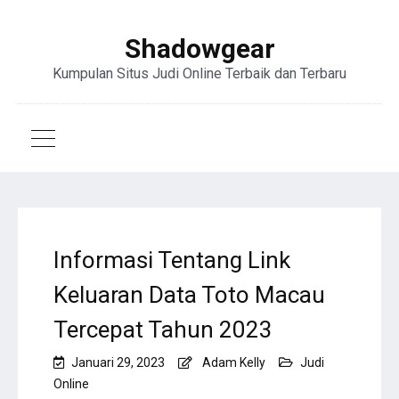
Shadowgear
Kumpulan Situs Judi Online Terbaik dan Terbaru
Informasi Tentang Link
Keluaran Data Toto Macau
Tercepat Tahun 2023
Januari 29, 2023
Adam Kelly
Judi
Online