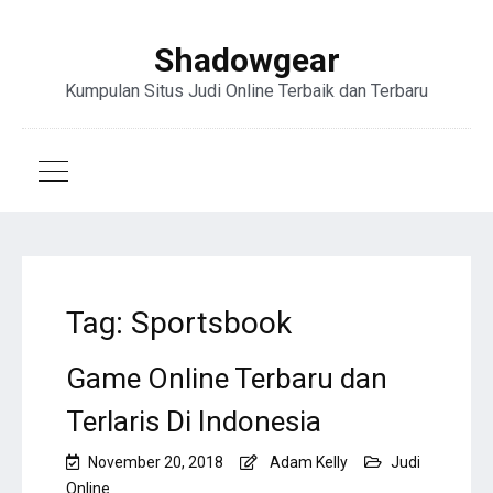
Shadowgear
Kumpulan Situs Judi Online Terbaik dan Terbaru
Tag:
Sportsbook
Game Online Terbaru dan
Terlaris Di Indonesia
November 20, 2018
Adam Kelly
Judi
Online