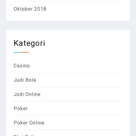
Oktober 2018
Kategori
Casino
Judi Bola
Judi Online
Poker
Poker Online