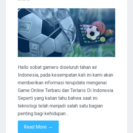
Hallo sobat gamers diseluruh tahan air
Indonesia, pada kesempatan kali ini kami akan
memberikan informasi terupdate mengenai
Game Online Terbaru dan Terlaris Di Indonesia.
Seperti yang kalian tahu bahwa saat ini
teknologi telah menjadi salah satu bagian
penting bagi kehidupan…
→
Read More