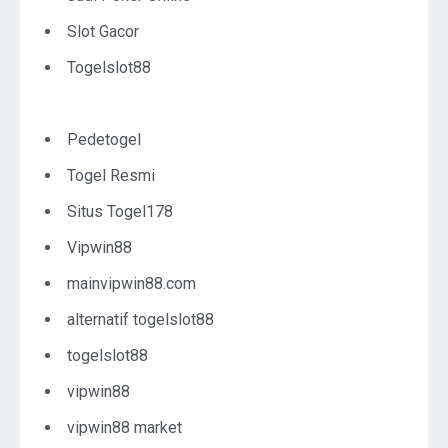
Slot Gacor
Togelslot88
Pedetogel
Togel Resmi
Situs Togel178
Vipwin88
mainvipwin88.com
alternatif togelslot88
togelslot88
vipwin88
vipwin88 market