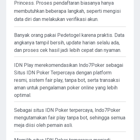
Princess. Proses pendaftaran biasanya hanya
membutuhkan beberapa langkah, seperti mengisi
data diri dan melakukan verifikasi akun.
Banyak orang pakai
Pedetogel
karena praktis. Data
angkanya tampil bersih, update harian selalu ada,
dan proses cek hasil jadi lebih cepat dan nyaman.
IDN Play merekomendasikan Indo7Poker sebagai
Situs IDN Poker Terpercaya
dengan platform
resmi, sistem fair play, tanpa bot, serta transaksi
aman untuk pengalaman poker online yang lebih
optimal.
Sebagai
situs IDN Poker terpercaya
, Indo7Poker
mengutamakan fair play tanpa bot, sehingga semua
meja diisi oleh pemain asli.