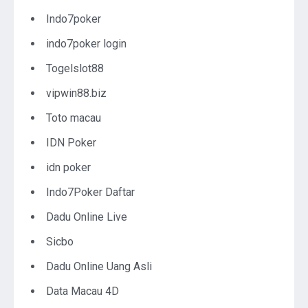
Indo7poker
indo7poker login
Togelslot88
vipwin88.biz
Toto macau
IDN Poker
idn poker
Indo7Poker Daftar
Dadu Online Live
Sicbo
Dadu Online Uang Asli
Data Macau 4D