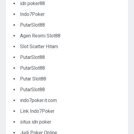
idn poker88
Indo7Poker
PutarSlot88
Agen Resmi Slot88
Slot Scatter Hitam
PutarSlot88
PutarSlot88
Putar Slot88
PutarSlot88
indo7poker.it.com
Link Indo7Poker
situs idn poker
Judi Poker Online