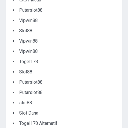
Putarslot88
Vipwin88
Slot88
Vipwin88
Vipwin88
Togel178
Slot88
Putarslot88
Putarslot88
slot88
Slot Dana
Togel178 Alternatif