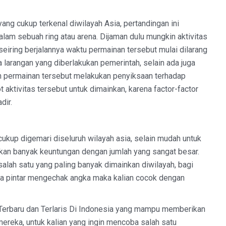
ng cukup terkenal diwilayah Asia, pertandingan ini
lam sebuah ring atau arena. Dijaman dulu mungkin aktivitas
eiring berjalannya waktu permainan tersebut mulai dilarang
a larangan yang diberlakukan pemerintah, selain ada juga
permainan tersebut melakukan penyiksaan terhadap
 aktivitas tersebut untuk dimainkan, karena factor-factor
dir.
ukup digemari diseluruh wilayah asia, selain mudah untuk
an banyak keuntungan dengan jumlah yang sangat besar.
salah satu yang paling banyak dimainkan diwilayah, bagi
rta pintar mengechak angka maka kalian cocok dengan
 Terbaru dan Terlaris Di Indonesia yang mampu memberikan
reka, untuk kalian yang ingin mencoba salah satu