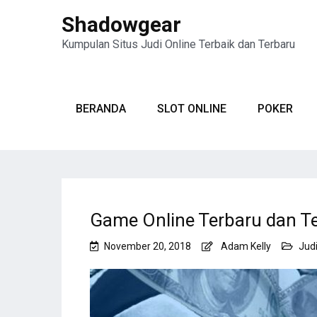
Shadowgear
Kumpulan Situs Judi Online Terbaik dan Terbaru
BERANDA
SLOT ONLINE
POKER
Game Online Terbaru dan Ter
November 20, 2018
Adam Kelly
Judi