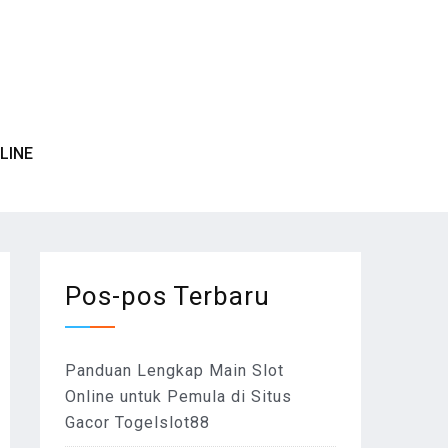
LINE
Pos-pos Terbaru
Panduan Lengkap Main Slot
Online untuk Pemula di Situs
Gacor Togelslot88