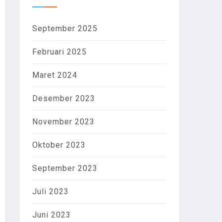
September 2025
Februari 2025
Maret 2024
Desember 2023
November 2023
Oktober 2023
September 2023
Juli 2023
Juni 2023