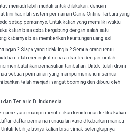
itas menjadi lebih mudah untuk dilakukan, dengan
t kini hadirlah sistem permainan Game Online Terbaru yang
a setiap pemainnya. Untuk kalian yang memiliki waktu
maka kalian bisa coba bergabung dengan salah satu
ng kabarnya bisa memberikan keuntungan uang asli.
ungan ? Siapa yang tidak ingin ? Semua orang tentu
butuhan telah meningkat secara drastis dengan jumlah
ang membutuhkan pemasukan tambahan. Untuk itulah disini
semua sebuah permainan yang mampu memenuhi semua
ini bahkan telah menjadi sangat booming dan diburu oleh
 dan Terlaris Di Indonesia
ame-game yang mampu memberikan keuntungan ketika kalian
 daftar-daftar permainan unggulan yang dikabarkan mampu
ntuk lebih jelasnya kalian bisa simak selengkapnya