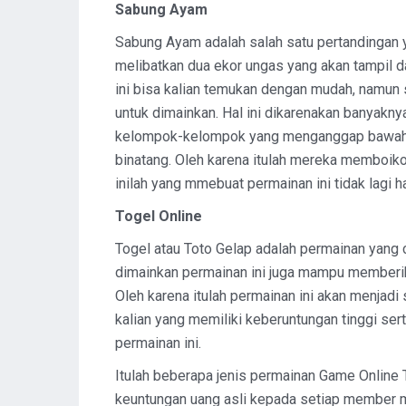
Sabung Ayam
Sabung Ayam adalah salah satu pertandingan ya
melibatkan dua ekor ungas yang akan tampil da
ini bisa kalian temukan dengan mudah, namun s
untuk dimainkan. Hal ini dikarenakan banyakny
kelompok-kelompok yang menganggap bawah 
binatang. Oleh karena itulah mereka memboikot
inilah yang mmebuat permainan ini tidak lagi ha
Togel Online
Togel atau Toto Gelap adalah permainan yang c
dimainkan permainan ini juga mampu memberik
Oleh karena itulah permainan ini akan menjadi 
kalian yang memiliki keberuntungan tinggi se
permainan ini.
Itulah beberapa jenis permainan Game Online
keuntungan uang asli kepada setiap member me