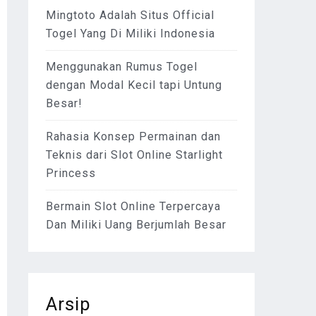
Mingtoto Adalah Situs Official
Togel Yang Di Miliki Indonesia
Menggunakan Rumus Togel
dengan Modal Kecil tapi Untung
Besar!
Rahasia Konsep Permainan dan
Teknis dari Slot Online Starlight
Princess
Bermain Slot Online Terpercaya
Dan Miliki Uang Berjumlah Besar
Arsip