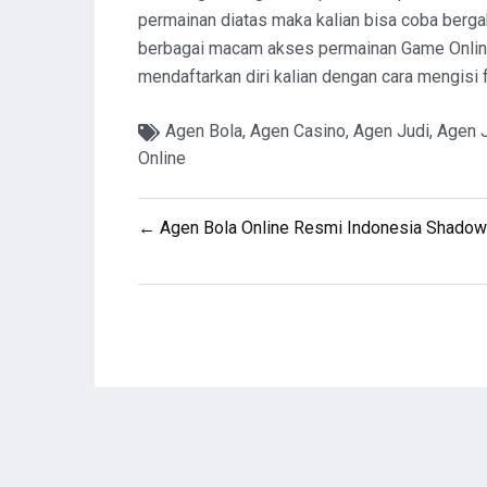
permainan diatas maka kalian bisa coba berg
berbagai macam akses permainan Game Online 
mendaftarkan diri kalian dengan cara mengisi 
Agen Bola
,
Agen Casino
,
Agen Judi
,
Agen J
Online
Navigasi
← Agen Bola Online Resmi Indonesia Shadow
pos